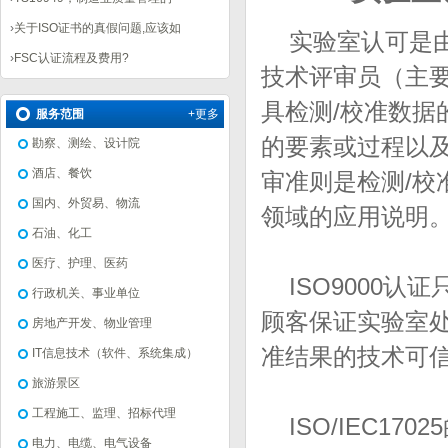
›
关于ISO证书的真假问题,应该如
实验室认可是
›
FSC认证流程及费用?
技术评审员（主
具检测
/
校准数据
服务范围
+更多
的要素或过程以
勘察、测绘、设计院
酒店、餐饮
审准则是检测
/
校
国内、外贸易、物流
领域的应用说明
石油、化工
医疗、护理、医药
ISO9000
认证
行政机关、事业单位
顾客保证实验室
房地产开发、物业管理
准结果的技术可
IT信息技术（软件、系统集成）
旅游景区
工程施工、监理、招标代理
ISO/IEC17025
电力、电缆、电气设备