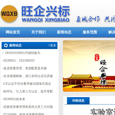
网站首页
关于我们
新闻动态
服务范围
解
新闻动态
+更多
›
OHSAS18001升级转版为
›
ISO9001：2015和ISO
›
改进质量管理，资源配置是关键
›
企业逃避检验，进口未经认证玩具被
›
CE认证不符合要求被法国海关退运
›
柏学礼：引入第三方认证，提升零配
›
ISO9001的未来
详细信息
›
实验室质量管理体系应注意三大问题
实验室
›
TS16949，制造业质量管理的