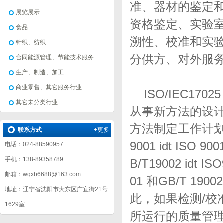
准、器材的鉴定
展览展示
资格鉴定、实验
食品
溯性、校准和实
针织、纺织
分供方、对外服
合同能源管理、节能技术服务
生产、制造、加工
商业零售、其它服务行业
ISO/IEC17025 
其它未分类行业
从事新方法的设
方法制定工作计
联系方式
+更多
9001 idt ISO 900
电话：024-88590957
手机：138-89358789
B/T19002 idt IS
邮箱：wqxb6688@163.com
01
和
GB/T 19002 
地址：辽宁省沈阳市大东区广宜街21号
此，如果检测
/
校
1629室
所运行的质量管