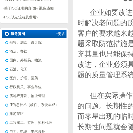
›
关于ISO证书的真假问题,应该如
企业如要改进质
›
FSC认证流程及费用?
时解决老问题的
客户的要求越来
服务范围
+更多
题采取防范措施
勘察、测绘、设计院
酒店、餐饮
充其量也只能保
国内、外贸易、物流
改进，企业必须
石油、化工
题的质量管理系
医疗、护理、医药
行政机关、事业单位
但在实际操作中
房地产开发、物业管理
的问题。长期性
IT信息技术（软件、系统集成）
旅游景区
而零星出现的临
工程施工、监理、招标代理
长期性问题就会
电力、电缆、电气设备