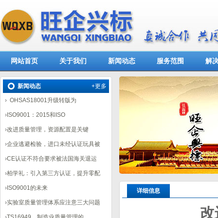
网站首页
关于我们
新闻动态
服务范围
解
新闻动态
+更多
›
OHSAS18001升级转版为
›
ISO9001：2015和ISO
›
改进质量管理，资源配置是关键
›
企业逃避检验，进口未经认证玩具被
›
CE认证不符合要求被法国海关退运
›
柏学礼：引入第三方认证，提升零配
›
ISO9001的未来
详细信息
›
实验室质量管理体系应注意三大问题
改
›
TS16949，制造业质量管理的