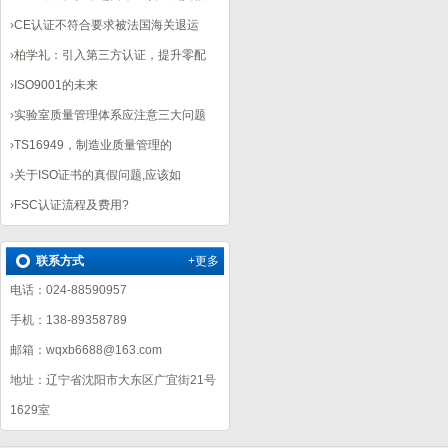
›
CE认证不符合要求被法国海关退运
›
柏学礼：引入第三方认证，提升零配
›
ISO9001的未来
›
实验室质量管理体系应注意三大问题
›
TS16949，制造业质量管理的
›
关于ISO证书的真假问题,应该如
›
FSC认证流程及费用?
联系方式
+更多
电话：024-88590957
手机：138-89358789
邮箱：wqxb6688@163.com
地址：辽宁省沈阳市大东区广宜街21号
1629室