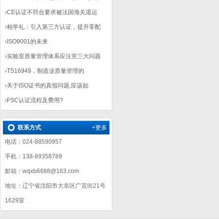
›
CE认证不符合要求被法国海关退运
›
柏学礼：引入第三方认证，提升零配
›
ISO9001的未来
›
实验室质量管理体系应注意三大问题
›
TS16949，制造业质量管理的
›
关于ISO证书的真假问题,应该如
›
FSC认证流程及费用?
联系方式
+更多
电话：024-88590957
手机：138-89358789
邮箱：wqxb6688@163.com
地址：辽宁省沈阳市大东区广宜街21号
1629室