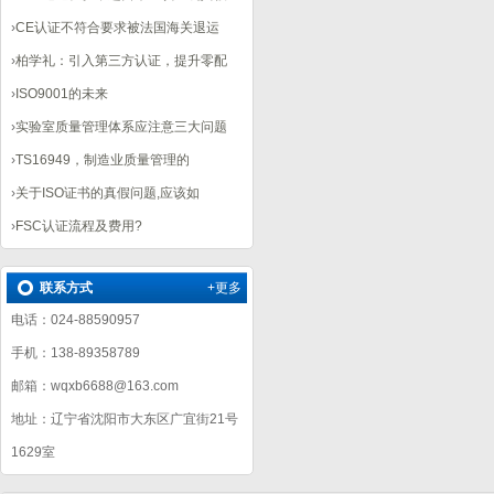
›
CE认证不符合要求被法国海关退运
›
柏学礼：引入第三方认证，提升零配
›
ISO9001的未来
›
实验室质量管理体系应注意三大问题
›
TS16949，制造业质量管理的
›
关于ISO证书的真假问题,应该如
›
FSC认证流程及费用?
联系方式
+更多
电话：024-88590957
手机：138-89358789
邮箱：wqxb6688@163.com
地址：辽宁省沈阳市大东区广宜街21号
1629室