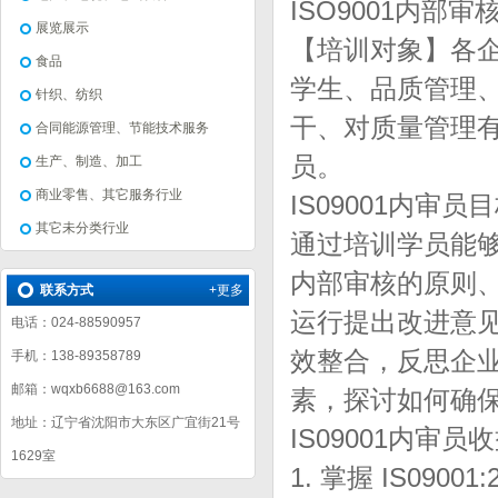
ISO9001内部
展览展示
【培训对象】各
食品
学生、品质管理
针织、纺织
干、对质量管理
合同能源管理、节能技术服务
员。
生产、制造、加工
商业零售、其它服务行业
IS09001内审员
其它未分类行业
通过培训学员能够掌
内部审核的原则
联系方式
+更多
运行提出改进意
电话：024-88590957
效整合，反思企业
手机：138-89358789
邮箱：wqxb6688@163.com
素，探讨如何确
地址：辽宁省沈阳市大东区广宜街21号
IS09001内审员
1629室
1. 掌握 IS090