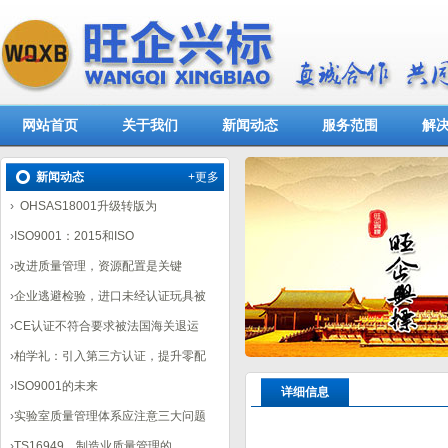
网站首页
关于我们
新闻动态
服务范围
解
新闻动态
+更多
›
OHSAS18001升级转版为
›
ISO9001：2015和ISO
›
改进质量管理，资源配置是关键
›
企业逃避检验，进口未经认证玩具被
›
CE认证不符合要求被法国海关退运
›
柏学礼：引入第三方认证，提升零配
›
ISO9001的未来
详细信息
›
实验室质量管理体系应注意三大问题
›
TS16949，制造业质量管理的