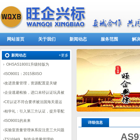
网站首页
关于我们
新闻动态
服务范围
解
新闻动态
+更多
›
OHSAS18001升级转版为
›
ISO9001：2015和ISO
›
改进质量管理，资源配置是关键
›
企业逃避检验，进口未经认证玩具被
›
CE认证不符合要求被法国海关退运
›
柏学礼：引入第三方认证，提升零配
›
ISO9001的未来
详细信息
›
实验室质量管理体系应注意三大问题
AS
›
TS16949，制造业质量管理的